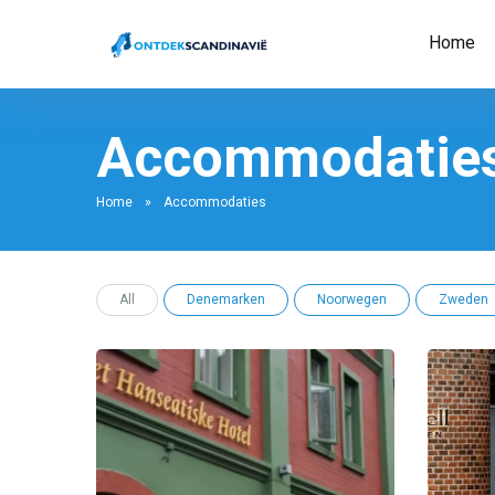
Home
Accommodatie
Home
»
Accommodaties
All
Denemarken
Noorwegen
Zweden