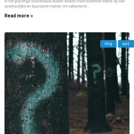
In het prachtige Scandinavië duiken steeds meer boomhut hotels op; een
avontuurlijke en duurzame manier om vakantie te ...
Read more »
Blog
quiz