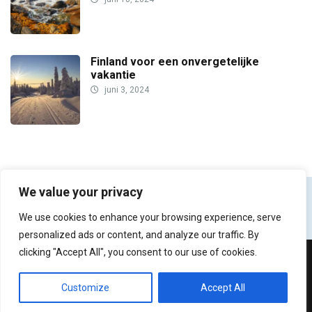
Finland voor een onvergetelijke
vakantie
juni 3, 2024
We value your privacy
We use cookies to enhance your browsing experience, serve
personalized ads or content, and analyze our traffic. By
clicking "Accept All", you consent to our use of cookies.
© ontdekScandinavië.nl 2025
Customize
Accept All
FAQ
Over Ons
Privacy
Contact