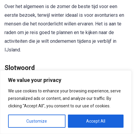
Over het algemeen is de zomer de beste tijd voor een
eerste bezoek, terwijl winter ideaal is voor avonturiers en
mensen die het noorderlicht willen ervaren. Het is aan te
raden om je reis goed te plannen en te kijken naar de
activiteiten die je wilt ondernemen tijdens je verblijf in
IJsland.
Slotwoord
Het is onmogelijk om niet te vallen voor de charmes van
We value your privacy
IJsland, het land van extremen waar natuur centraal staat.
We use cookies to enhance your browsing experience, serve
Tussen de brullende watervallen, sissende geisers en
personalized ads or content, and analyze our traffic. By
uitgestrekte gletsjerlandschappen is er een avontuur voor
clicking "Accept All", you consent to our use of cookies.
iedere reislustige ziel. De ongerepte natuur en
Customize
Accept All
fascinerende IJslandse cultuur en geschiedenis, beloven
een reiservaring die je altijd zult koesteren.